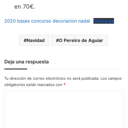
en 70€.
2020 bases concurso decoracion nadal
Descarga
Navidad
O Pereiro de Aguiar
Deja una respuesta
Tu dirección de correo electrónico no será publicada.
Los campos
obligatorios están marcados con
*
C
o
m
e