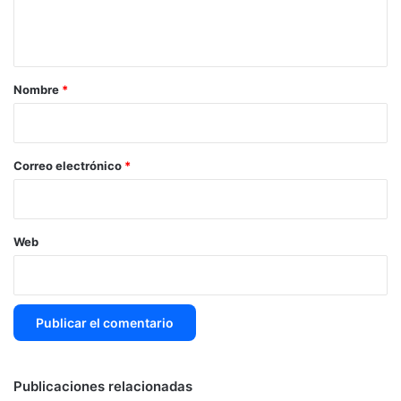
n
t
a
r
Nombre
*
i
o
*
Correo electrónico
*
Web
Publicaciones relacionadas