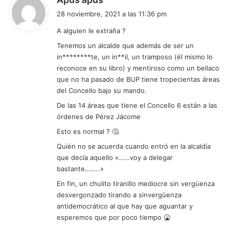
i
28 noviembre, 2021 a las 11:36 pm
c
A alguien le extraña ?
e
:
Tenemos un alcalde que además de ser un
in********te, un in**il, un tramposo (él mismo lo
reconoce en su libro) y mentiroso como un bellaco
que no ha pasado de BUP tiene tropecientas áreas
del Concello bajo su mando.
De las 14 áreas que tiene el Concello 6 están a las
órdenes de Pérez Jácome
Esto es normal ? 🤔
Quién no se acuerda cuando entró en la alcaldía
que decía aquello «……voy a delegar
bastante……..»
En fin, un chulito tiranillo mediocre sin vergüenza
desvergonzado tirando a sinvergüenza
antidemocrático al que hay que aguantar y
esperemos que por poco tiempo 🤮