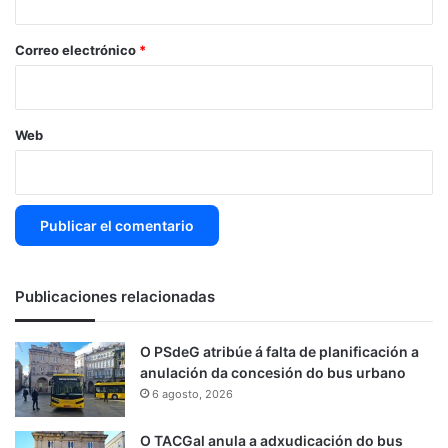
o
*
Correo electrónico
*
Web
Publicaciones relacionadas
O PSdeG atribúe á falta de planificación a
anulación da concesión do bus urbano
6 agosto, 2026
O TACGal anula a adxudicación do bus