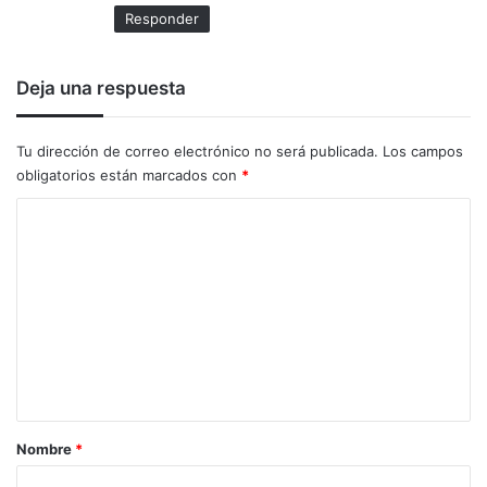
Responder
Deja una respuesta
Tu dirección de correo electrónico no será publicada.
Los campos
obligatorios están marcados con
*
C
o
m
e
n
t
a
r
Nombre
*
i