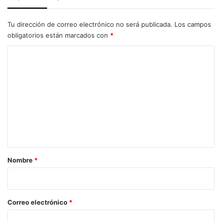
Tu dirección de correo electrónico no será publicada.
Los campos
obligatorios están marcados con
*
C
o
m
e
n
t
a
r
Nombre
*
i
o
*
Correo electrónico
*