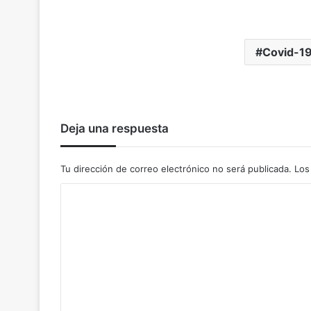
Covid-1
Deja una respuesta
Tu dirección de correo electrónico no será publicada.
Los
C
o
m
e
n
t