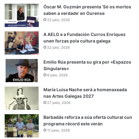
Óscar M. Guzmán presenta ‘Só os mortos
saben a verdade’ en Ourense
22 julio, 2026
A AELG e a Fundación Curros Enríquez
unen forzas pola cultura galega
22 julio, 2026
Emilio Rúa presenta su gira por «Espazos
Singulares»
6 julio, 2026
María Luisa Nache será a homenaxeada
nas Artes Galegas 2027
27 junio, 2026
Barbadás reforza a súa oferta cultural cun
programa récord este verán
17 junio, 2026