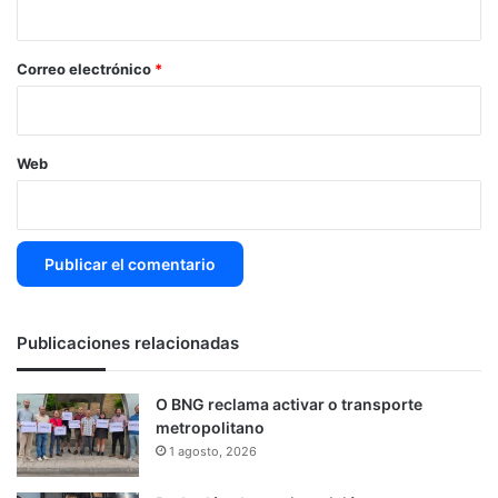
i
o
*
Correo electrónico
*
Web
Publicaciones relacionadas
O BNG reclama activar o transporte
metropolitano
1 agosto, 2026