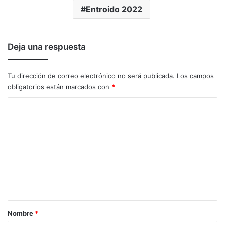
Entroido 2022
Deja una respuesta
Tu dirección de correo electrónico no será publicada.
Los campos
obligatorios están marcados con
*
C
o
m
e
n
t
a
r
Nombre
*