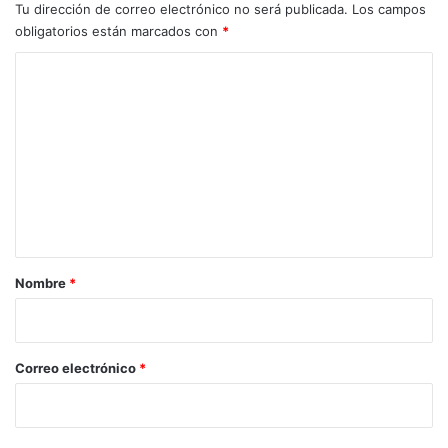
Tu dirección de correo electrónico no será publicada.
Los campos
obligatorios están marcados con
*
C
o
m
e
n
t
a
r
Nombre
*
i
o
*
Correo electrónico
*